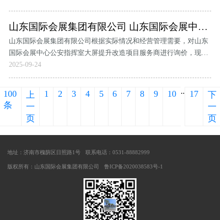
山东国际会展集团有限公司 山东国际会展中心公安指挥室大屏提升改造项目招募公告
山东国际会展集团有限公司根据实际情况和经营管理需要，对山东
国际会展中心公安指挥室大屏提升改造项目服务商进行询价，现诚
邀资质合格的单位参加报价，请按项目列表所列明细给出相应报
2025-09-24
价。
..
100
1
2
3
4
5
6
7
8
9
10
17
上
下
条
一
一
页
页
地址：济南市槐荫区日照路1号
联系电话：0531-88882999
版权所有：山东国际会展集团有限公司
鲁ICP备2020038583号-1